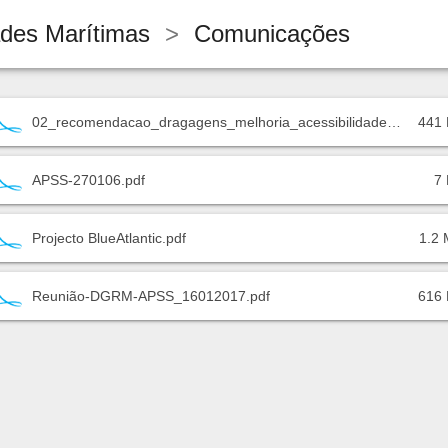
ades Marítimas
>
Comunicações
02_recomendacao_dragagens_melhoria_acessibilidade_maritima_psd.pdf
441
APSS-270106.pdf
7
Projecto BlueAtlantic.pdf
1.2
Reunião-DGRM-APSS_16012017.pdf
616